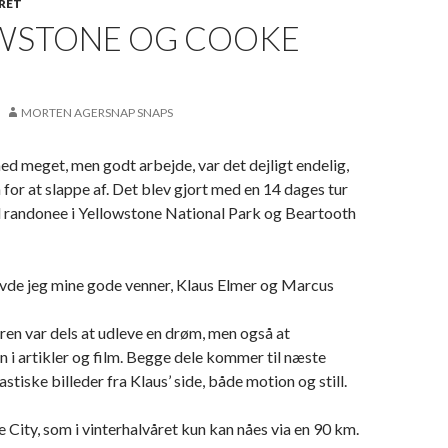
RET
WSTONE OG COOKE
MORTEN AGERSNAP SNAPS
med meget, men godt arbejde, var det dejligt endelig,
 for at slappe af. Det blev gjort med en 14 dages tur
 randonee i Yellowstone National Park og Beartooth
vde jeg mine gode venner, Klaus Elmer og Marcus
en var dels at udleve en drøm, men også at
i artikler og film. Begge dele kommer til næste
tiske billeder fra Klaus’ side, både motion og still.
 City, som i vinterhalvåret kun kan nåes via en 90 km.