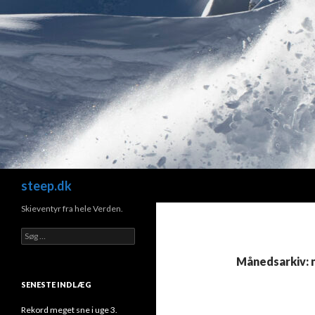
Søg
steep.dk
Skieventyr fra hele Verden.
Søg
efter:
Månedsarkiv: 
SENESTE INDLÆG
Rekord meget sne i uge 3.