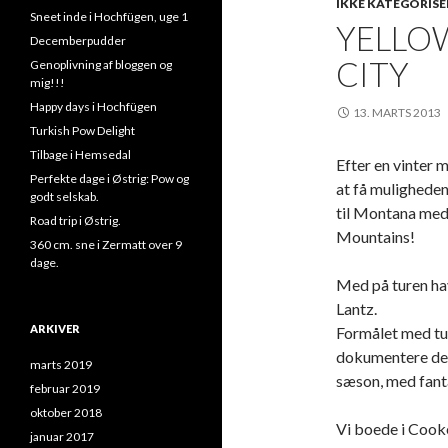
IKKE KATEGORISE
Sneet inde i Hochfügen, uge 1
YELLO
Decemberpudder
CITY
Genoplivning af bloggen og
mig!!!
Happy days i Hochfügen
13. MARTS 2013
Turkish Pow Delight
Tilbage i Hemsedal
Efter en vinter 
Perfekte dage i Østrig: Pow og
at få muligheden
godt selskab.
til Montana med
Road trip i Østrig.
Mountains!
360 cm. sne i Zermatt over 9
dage.
Med på turen ha
Lantz.
ARKIVER
Formålet med tur
dokumentere den 
marts 2019
sæson, med fantas
februar 2019
oktober 2018
Vi boede i Cooke
januar 2017