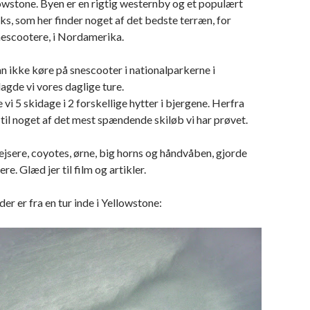
owstone. Byen er en rigtig westernby og et populært
cks, som her finder noget af det bedste terræn, for
nescootere, i Nordamerika.
 ikke køre på snescooter i nationalparkerne i
lagde vi vores daglige ture.
 vi 5 skidage i 2 forskellige hytter i bjergene. Herfra
til noget af det mest spændende skiløb vi har prøvet.
ejsere, coyotes, ørne, big horns og håndvåben, gjorde
re. Glæd jer til film og artikler.
er er fra en tur inde i Yellowstone: