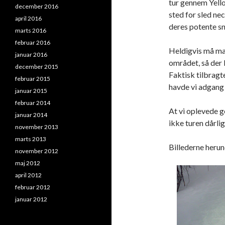
tur gennem Yell
december 2016
sted for sled ne
april 2016
deres potente s
marts 2016
februar 2016
Heldigvis må man
januar 2016
området, så der 
december 2015
Faktisk tilbragte
februar 2015
havde vi adgang 
januar 2015
februar 2014
At vi oplevede g
januar 2014
ikke turen dårlige
november 2013
marts 2013
Billederne herund
november 2012
maj 2012
april 2012
februar 2012
januar 2012