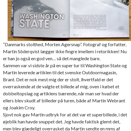
“Danmarks stolthed, Morten Agersnap”. Fotograf og forfatter,
Martin Söderqvist lægger ikke fingre imellem i retorikken! Nu
er han jo også en god ven… så det manglede bare.
Sammen var vi sidste år på en super tur til Washington State og
Martin leverede artiklen til det svenske Outdoormagasin,
Brant. Det er nok mest mig der er stolt, ihvertfald er det
overraskende at de valgte et billede af mig, oven i købet et
dobbeltopslag og artiklens bærende, når man ser hvad der
ellers blev skudt af billeder på turen, både af Martin Webrant
og Joakim Croy.
Sjovt nok gav Martin udtryk for at det var et superbillede, i det
øjeblik han havde snuppet det. Jeg havde faktisk glemt det,
men blev glædeligt overrasket da Martin sendte en mms af